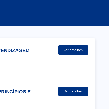
de e Bem-estar
nologia
tronomia
RENDIZAGEM
Ver detalhes
RINCÍPIOS E
Ver detalhes